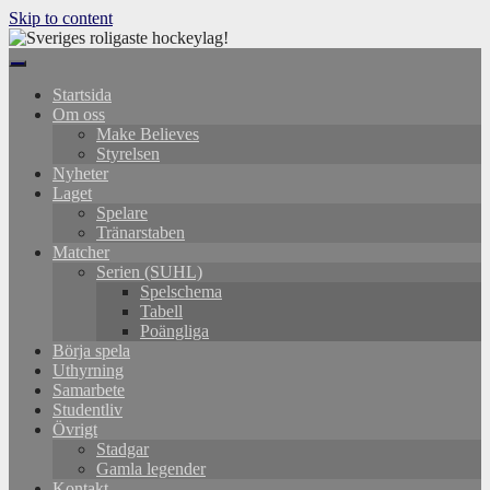
Skip to content
Startsida
Om oss
Make Believes
Styrelsen
Nyheter
Laget
Spelare
Tränarstaben
Matcher
Serien (SUHL)
Spelschema
Tabell
Poängliga
Börja spela
Uthyrning
Samarbete
Studentliv
Övrigt
Stadgar
Gamla legender
Kontakt