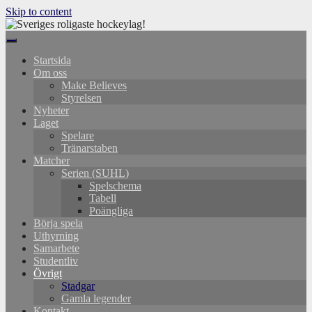
Skip to content
Startsida
Om oss
Make Believes
Styrelsen
Nyheter
Laget
Spelare
Tränarstaben
Matcher
Serien (SUHL)
Spelschema
Tabell
Poängliga
Börja spela
Uthyrning
Samarbete
Studentliv
Övrigt
Stadgar
Gamla legender
Kontakt