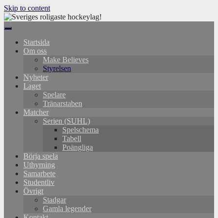
Skip to content
Startsida
Om oss
Make Believes
Styrelsen
Nyheter
Laget
Spelare
Tränarstaben
Matcher
Serien (SUHL)
Spelschema
Tabell
Poängliga
Börja spela
Uthyrning
Samarbete
Studentliv
Övrigt
Stadgar
Gamla legender
Kontakt