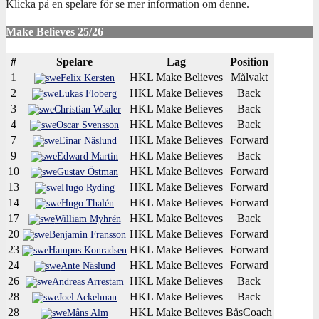
Klicka på en spelare för se mer information om denne.
Make Believes 25/26
#
Spelare
Lag
Position
1
HKL Make Believes
Målvakt
Felix Kersten
2
HKL Make Believes
Back
Lukas Floberg
3
HKL Make Believes
Back
Christian Waaler
4
HKL Make Believes
Back
Oscar Svensson
7
HKL Make Believes
Forward
Einar Näslund
9
HKL Make Believes
Back
Edward Martin
10
HKL Make Believes
Forward
Gustav Östman
13
HKL Make Believes
Forward
Hugo Ryding
14
HKL Make Believes
Forward
Hugo Thalén
17
HKL Make Believes
Back
William Myhrén
20
HKL Make Believes
Forward
Benjamin Fransson
23
HKL Make Believes
Forward
Hampus Konradsen
24
HKL Make Believes
Forward
Ante Näslund
26
HKL Make Believes
Back
Andreas Arrestam
28
HKL Make Believes
Back
Joel Ackelman
28
HKL Make Believes
BåsCoach
Måns Alm