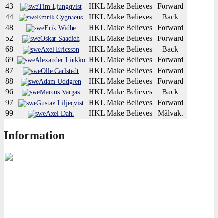
43
HKL Make Believes
Forward
Tim Ljungqvist
44
HKL Make Believes
Back
Emrik Cygnaeus
48
HKL Make Believes
Forward
Erik Widhe
52
HKL Make Believes
Forward
Oskar Saadieh
68
HKL Make Believes
Back
Axel Ericsson
69
HKL Make Believes
Forward
Alexander Liukko
87
HKL Make Believes
Forward
Olle Carlstedt
88
HKL Make Believes
Forward
Adam Uddgren
96
HKL Make Believes
Back
Marcus Vargas
97
HKL Make Believes
Forward
Gustav Liljeqvist
99
HKL Make Believes
Målvakt
Axel Dahl
Information