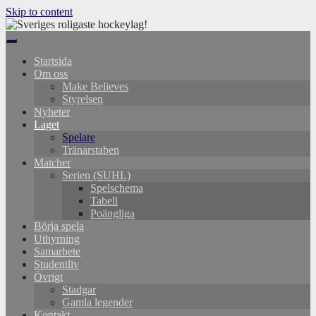
Skip to content
Startsida
Om oss
Make Believes
Styrelsen
Nyheter
Laget
Spelare
Tränarstaben
Matcher
Serien (SUHL)
Spelschema
Tabell
Poängliga
Börja spela
Uthyrning
Samarbete
Studentliv
Övrigt
Stadgar
Gamla legender
Kontakt