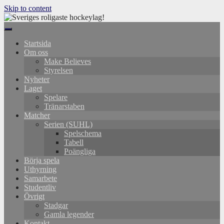
Skip to content
Startsida
Om oss
Make Believes
Styrelsen
Nyheter
Laget
Spelare
Tränarstaben
Matcher
Serien (SUHL)
Spelschema
Tabell
Poängliga
Börja spela
Uthyrning
Samarbete
Studentliv
Övrigt
Stadgar
Gamla legender
Kontakt