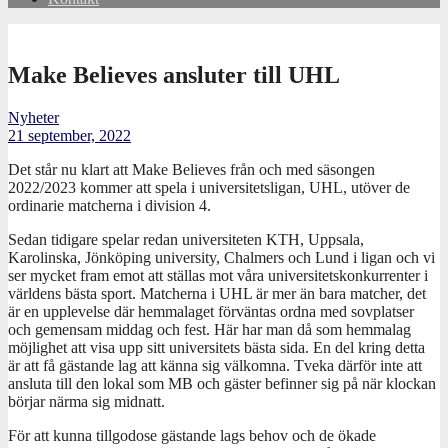
Make Believes ansluter till UHL
Nyheter
21 september, 2022
Det står nu klart att Make Believes från och med säsongen
2022/2023 kommer att spela i universitetsligan, UHL, utöver de
ordinarie matcherna i division 4.
Sedan tidigare spelar redan universiteten KTH, Uppsala,
Karolinska, Jönköping university, Chalmers och Lund i ligan och vi
ser mycket fram emot att ställas mot våra universitetskonkurrenter i
världens bästa sport. Matcherna i UHL är mer än bara matcher, det
är en upplevelse där hemmalaget förväntas ordna med sovplatser
och gemensam middag och fest. Här har man då som hemmalag
möjlighet att visa upp sitt universitets bästa sida. En del kring detta
är att få gästande lag att känna sig välkomna. Tveka därför inte att
ansluta till den lokal som MB och gäster befinner sig på när klockan
börjar närma sig midnatt.
För att kunna tillgodose gästande lags behov och de ökade