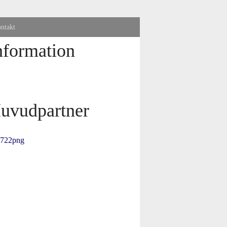
ntakt
nformation
uvudpartner