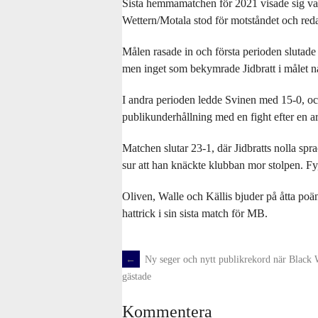
Sista hemmamatchen för 2021 visade sig vara
Wettern/Motala stod för motståndet och reda
Målen rasade in och första perioden slutade 
men inget som bekymrade Jidbratt i målet n
I andra perioden ledde Svinen med 15-0, och 
publikunderhållning med en fight efter en a
Matchen slutar 23-1, där Jidbratts nolla sp
sur att han knäckte klubban mor stolpen. Fy,
Oliven, Walle och Källis bjuder på åtta poä
hattrick i sin sista match för MB.
←
Ny seger och nytt publikrekord när Black 
Post
gästade
navigation
Kommentera