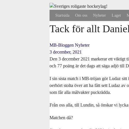
Skip
to
Startsida
Om oss
Nyheter
Laget
M
content
Tack för allt Dani
MB-Bloggen
Nyheter
3 december, 2021
Den 3 december 2021 markerar ett viktigt til
och 77 poäng är det dags att säga adjö till
I sin sista match i MB-tröjan gör Ludaz sitt fö
oerhört stolta över att ha fått sett Ludaz av 
som får alla målvakter puckrädda.
Från oss alla, till Lundin, så önskar vi lyck
Matchen då?