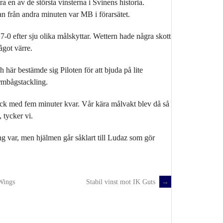
 en av de största vinsterna i Svinens historia.
n från andra minuten var MB i förarsätet.
7-0 efter sju olika målskyttar. Wettern hade några skott
ågot värre.
här bestämde sig Piloten för att bjuda på lite
rmbågstackling.
rack med fem minuter kvar. Vår kära målvakt blev då så
 tycker vi.
ng var, men hjälmen går såklart till Ludaz som gör
Wings
Stabil vinst mot IK Guts
→