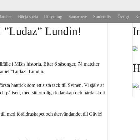
atcher
Börja spela
Uthyrning
Samarbete
Studentliv
Övrigt
Ko
el ”Ludaz” Lundin!
I
lfälle i MB:s historia. Efter 6 säsonger, 74 matcher
H
 Daniel ”Ludaz” Lundin.
rsta hattrick som ett sista tack till Svinen. Vi själv är
och på isen, med sitt otroliga ledarskap och hårda skott
a till med föräldraskapet och återvändandet till Gävle!